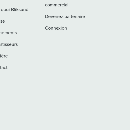
commercial
rqoui Bliksund
Devenez partenaire
sse
Connexion
nements
stisseurs
ière
tact