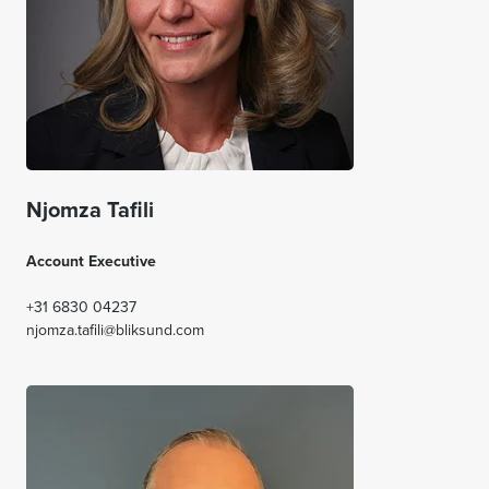
Njomza Tafili
Account Executive
+31 6830 04237
njomza.tafili@bliksund.com