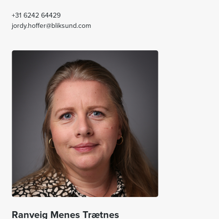
+31 6242 64429
jordy.hoffer@bliksund.com
Ranveig Menes Trætnes