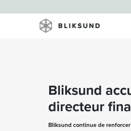
Skip to main content
Bliksund acc
directeur fin
Bliksund continue de renforcer