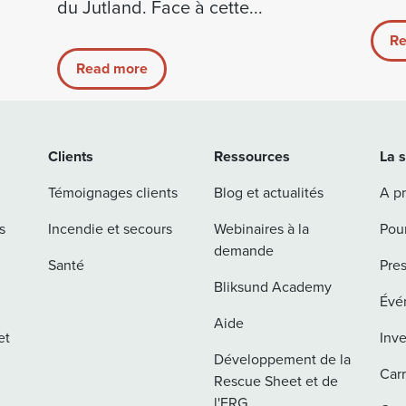
du Jutland. Face à cette...
Re
Read more
Clients
Ressources
La 
Témoignages clients
Blog et actualités
A p
s
Incendie et secours
Webinaires à la
Pou
demande
Santé
Pre
Bliksund Academy
Évé
Aide
et
Inve
Développement de la
Carr
Rescue Sheet et de
l'ERG