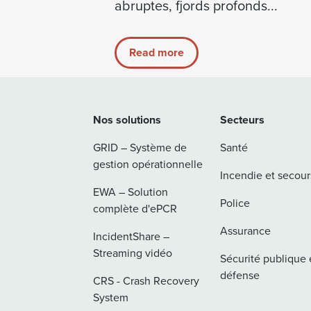
abruptes, fjords profonds...
Read more
Nos solutions
Secteurs
GRID – Système de
Santé
gestion opérationnelle
Incendie et secour
EWA – Solution
Police
complète d'ePCR
Assurance
IncidentShare –
Streaming vidéo
Sécurité publique 
défense
CRS - Crash Recovery
System