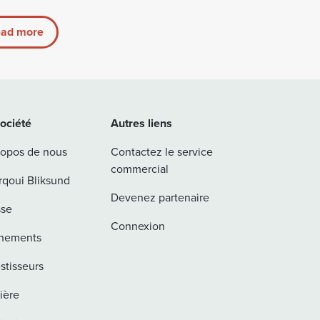
ad more
société
Autres liens
ropos de nous
Contactez le service
commercial
rqoui Bliksund
Devenez partenaire
sse
Connexion
nements
stisseurs
ière