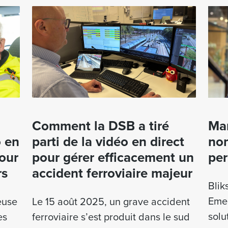
Comment la DSB a tiré
Mar
o en
parti de la vidéo en direct
nom
pour
pour gérer efficacement un
per
rs
accident ferroviaire majeur
Blik
Emer
euse
Le 15 août 2025, un grave accident
solu
es
ferroviaire s’est produit dans le sud