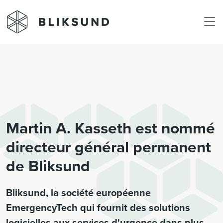
Skip to main content
Martin A. Kasseth est nommé
directeur général permanent
de Bliksund
Bliksund, la société européenne
EmergencyTech qui fournit des solutions
logicielles aux services d'urgence dans plus